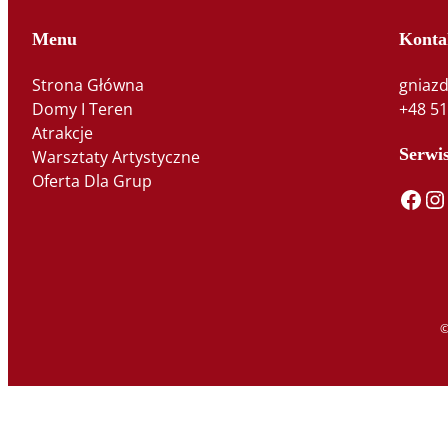
Menu
Konta
Strona Główna
gniaz
Domy I Teren
+48 51
Atrakcje
Serwi
Warsztaty Artystyczne
Oferta Dla Grup
Facebook
Instagram
T
©