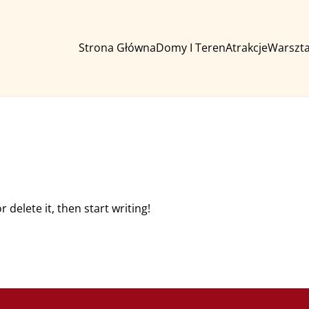
Strona Główna
Domy I Teren
Atrakcje
Warszta
 delete it, then start writing!